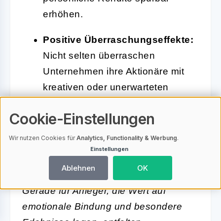
erhöhen.
Positive Überraschungseffekte:
Nicht selten überraschen
Unternehmen ihre Aktionäre mit
kreativen oder unerwarteten
Sachleistungen. Das sorgt für
Cookie-Einstellungen
zusätzliche Freude und kann die
Aktionärstreue nachhaltig
Wir nutzen Cookies für
Analytics, Functionality & Werbung
.
stärken.
Einstellungen
Ablehnen
OK
Gerade für Anleger, die Wert auf
emotionale Bindung und besondere